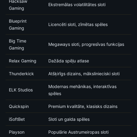
Hacksaw
Ekstremālas volatilitātes sloti
Gaming
Blueprint
Licencēti sloti, zīmētas spēles
Gaming
Big Time
Megaways sloti, progresīvas funkcijas
Gaming
Relax Gaming
Dažāda spēļu atlase
Thunderkick
Atšķirīgs dizains, mākslinieciski sloti
Modernas mehānikas, interaktīvas
ELK Studios
spēles
Quickspin
Premium kvalitāte, klasisks dizains
iSoftBet
Sloti un galda spēles
Playson
Populārie Austrumeiropas sloti