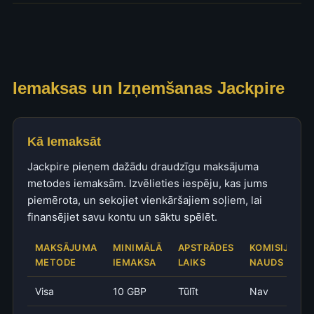
Iemaksas un Izņemšanas Jackpire
Kā Iemaksāt
Jackpire pieņem dažādu draudzīgu maksājuma
metodes iemaksām. Izvēlieties iespēju, kas jums
piemērota, un sekojiet vienkāršajiem soļiem, lai
finansējiet savu kontu un sāktu spēlēt.
MAKSĀJUMA
MINIMĀLĀ
APSTRĀDES
KOMISIJAS
METODE
IEMAKSA
LAIKS
NAUDS
Visa
10 GBP
Tūlīt
Nav