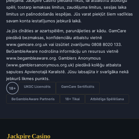
pieejama. Jackpire Casino piedāvā rīkus, lai atbalstītu atbildīgu
spēli, tostarp iemaksas limitus, zaudējuma limitus, sesijas laika
limitus un pašnodošanās iespējas. Jūs varat piekļūt šiem vadīklas
savam konta iestatījumos jebkurā laikā.
Ja jūs cīnāties ar azartspēlēm, parunājieties ar kādu. GamCare
piedāvā bezmaksas, konfidenciālu atbalstu vietnē
www.gamcare.org.uk vai izsūtiet zvanījumu 0808 8020 133.
BeGambleAware nodrošina informāciju un resursus vietnē
www.begambleaware.org. Gamblers Anonymous
(www.gamblersanonymous.org.uk) piedāvā kolēģu atbalsta
sapulces Apvienotajā Karalistē. Jūsu labsajūta ir svarīgāka nekā
jebkurš likmes punkts.
UKGC Licencēts
GamCare Sertificēts
18+
BeGambleAware Partneris
18+ Tikai
Atbildīga Spēlēšana
Jackpire Casino