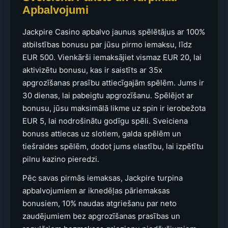
Apbalvojumi
Jackpire Casino apbalvo jaunus spēlētājus ar 100%
atbilstības bonusu par jūsu pirmo iemaksu, līdz
EUR 500. Vienkārši iemaksājiet vismaz EUR 20, lai
aktivizētu bonusu, kas ir saistīts ar 35x
apgrozīšanas prasību attiecīgajām spēlēm. Jums ir
30 dienas, lai pabeigtu apgrozīšanu. Spēlējot ar
bonusu, jūsu maksimālā likme uz spin ir ierobežota
EUR 5, lai nodrošinātu godīgu spēli. Sveiciena
bonuss attiecas uz slotiem, galda spēlēm un
tiešraides spēlēm, dodot jums elastību, lai izpētītu
pilnu kazino pieredzi.
Pēc savas pirmās iemaksas, Jackpire turpina
apbalvojumiem ar iknedēļas pāriemaksas
bonusiem, 10% naudas atgriešanu par neto
zaudējumiem bez apgrozīšanas prasības un