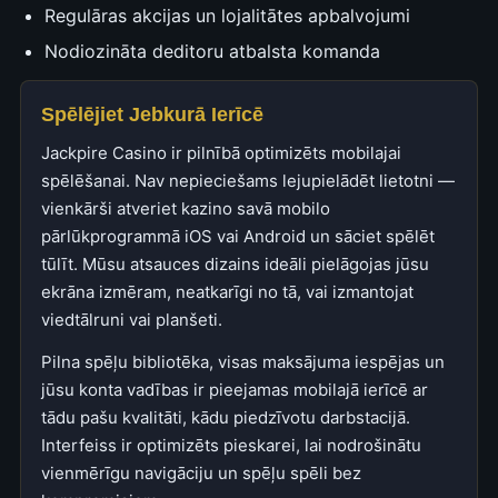
Regulāras akcijas un lojalitātes apbalvojumi
Nodiozināta deditoru atbalsta komanda
Spēlējiet Jebkurā Ierīcē
Jackpire Casino ir pilnībā optimizēts mobilajai
spēlēšanai. Nav nepieciešams lejupielādēt lietotni —
vienkārši atveriet kazino savā mobilo
pārlūkprogrammā iOS vai Android un sāciet spēlēt
tūlīt. Mūsu atsauces dizains ideāli pielāgojas jūsu
ekrāna izmēram, neatkarīgi no tā, vai izmantojat
viedtālruni vai planšeti.
Pilna spēļu bibliotēka, visas maksājuma iespējas un
jūsu konta vadības ir pieejamas mobilajā ierīcē ar
tādu pašu kvalitāti, kādu piedzīvotu darbstacijā.
Interfeiss ir optimizēts pieskarei, lai nodrošinātu
vienmērīgu navigāciju un spēļu spēli bez