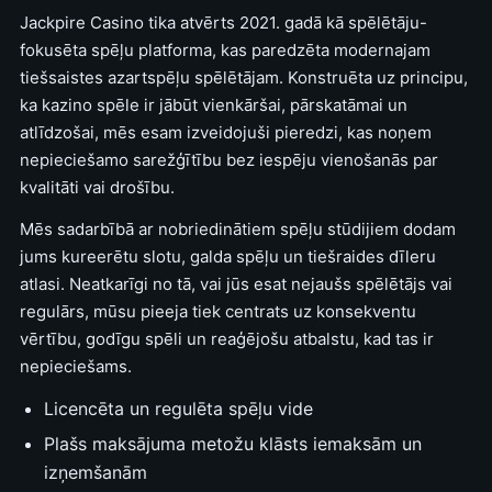
Jackpire Casino tika atvērts 2021. gadā kā spēlētāju-
fokusēta spēļu platforma, kas paredzēta modernajam
tiešsaistes azartspēļu spēlētājam. Konstruēta uz principu,
ka kazino spēle ir jābūt vienkāršai, pārskatāmai un
atlīdzošai, mēs esam izveidojuši pieredzi, kas noņem
nepieciešamo sarežģītību bez iespēju vienošanās par
kvalitāti vai drošību.
Mēs sadarbībā ar nobriedinātiem spēļu stūdijiem dodam
jums kureerētu slotu, galda spēļu un tiešraides dīleru
atlasi. Neatkarīgi no tā, vai jūs esat nejaušs spēlētājs vai
regulārs, mūsu pieeja tiek centrats uz konsekventu
vērtību, godīgu spēli un reaģējošu atbalstu, kad tas ir
nepieciešams.
Licencēta un regulēta spēļu vide
Plašs maksājuma metožu klāsts iemaksām un
izņemšanām