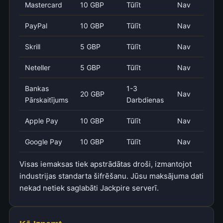
Mastercard
10 GBP
Tūlīt
Nav
PayPal
10 GBP
Tūlīt
Nav
Skrill
5 GBP
Tūlīt
Nav
Neteller
5 GBP
Tūlīt
Nav
Bankas
1-3
20 GBP
Nav
Pārskaitījums
Darbdienas
Apple Pay
10 GBP
Tūlīt
Nav
Google Pay
10 GBP
Tūlīt
Nav
Visas iemaksas tiek apstrādātas droši, izmantojot
industrijas standarta šifrēšanu. Jūsu maksājuma dati
nekad netiek saglabāti Jackpire serverī.