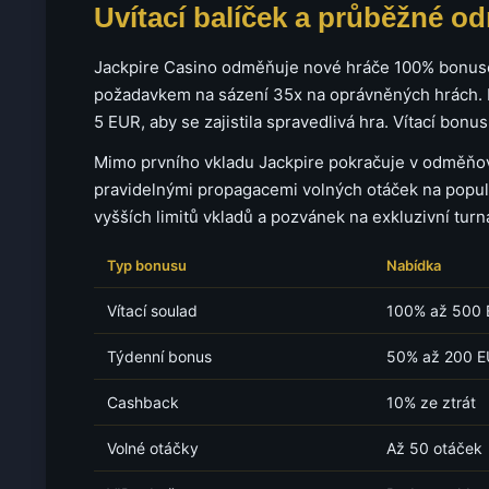
Uvítací balíček a průběžné o
Jackpire Casino odměňuje nové hráče 100% bonusem 
požadavkem na sázení 35x na oprávněných hrách. 
5 EUR, aby se zajistila spravedlivá hra. Vítací bonus
Mimo prvního vkladu Jackpire pokračuje v odměňov
pravidelnými propagacemi volných otáček na populá
vyšších limitů vkladů a pozvánek na exkluzivní tur
Typ bonusu
Nabídka
Vítací soulad
100% až 500
Týdenní bonus
50% až 200 
Cashback
10% ze ztrát
Volné otáčky
Až 50 otáček