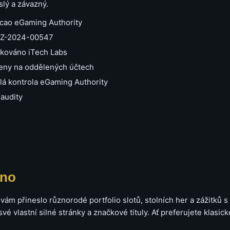
slý a závazný.
acao eGaming Authority
JAZ-2024-00547
ikováno iTech Labs
ženy na oddělených účtech
lá kontrola eGaming Authority
 audity
ino
vám přineslo různorodé portfolio slotů, stolních her a zážitků s
í své vlastní silné stránky a značkové tituly. Ať preferujete kl