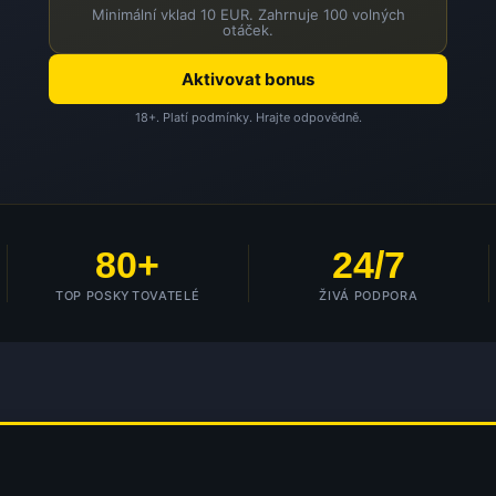
Minimální vklad 10 EUR. Zahrnuje 100 volných
otáček.
Aktivovat bonus
18+. Platí podmínky. Hrajte odpovědně.
80+
24/7
TOP POSKYTOVATELÉ
ŽIVÁ PODPORA