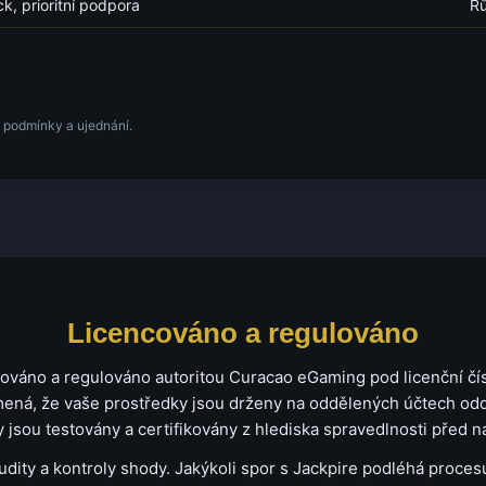
k, prioritní podpora
R
í podmínky a ujednání.
Licencováno a regulováno
ncováno a regulováno autoritou Curacao eGaming pod licenční 
mená, že vaše prostředky jsou drženy na oddělených účtech od
 jsou testovány a certifikovány z hlediska spravedlnosti před 
udity a kontroly shody. Jakýkoli spor s Jackpire podléhá proces