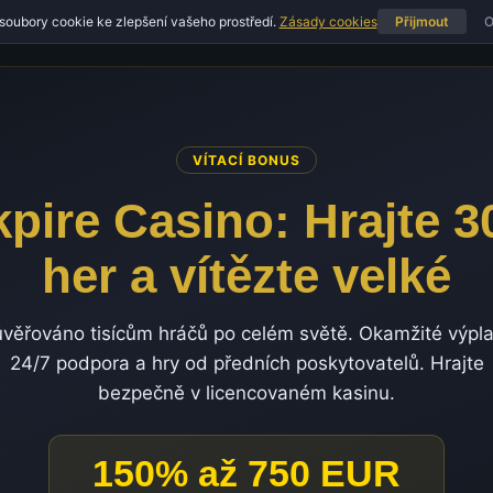
oubory cookie ke zlepšení vašeho prostředí.
Zásady cookies
Přijmout
O
VÍTACÍ BONUS
pire Casino: Hrajte 
her a vítězte velké
věřováno tisícům hráčů po celém světě. Okamžité výpla
24/7 podpora a hry od předních poskytovatelů. Hrajte
bezpečně v licencovaném kasinu.
150% až 750 EUR